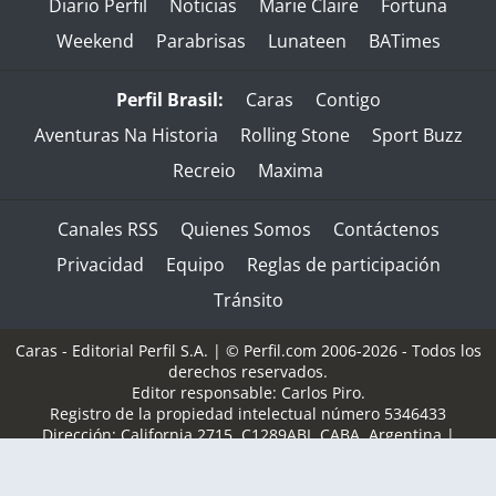
Diario Perfil
Noticias
Marie Claire
Fortuna
Weekend
Parabrisas
Lunateen
BATimes
Perfil Brasil:
Caras
Contigo
Aventuras Na Historia
Rolling Stone
Sport Buzz
Recreio
Maxima
Canales RSS
Quienes Somos
Contáctenos
Privacidad
Equipo
Reglas de participación
Tránsito
Caras - Editorial Perfil S.A.
| © Perfil.com 2006-2026 - Todos los
derechos reservados.
Editor responsable: Carlos Piro.
Registro de la propiedad intelectual número 5346433
Dirección:
California 2715
,
C1289ABI
,
CABA, Argentina
|
Teléfono:
(+5411) 7091-4921
/
(+5411) 7091-4922
| E-mail:
perfilcom@perfil.com