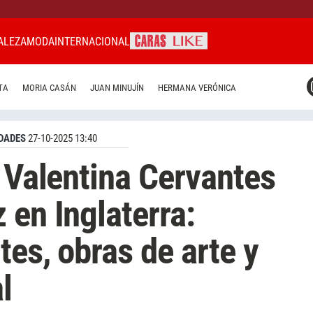
ALEZA
MODA
INTERNACIONAL
CARAS MIAMI
TA
MORIA CASÁN
JUAN MINUJÍN
HERMANA VERÓNICA
CARAS BRASIL
CARAS URUGUAY
DADES
27-10-2025 13:40
e Valentina Cervantes
 en Inglaterra:
tes, obras de arte y
l