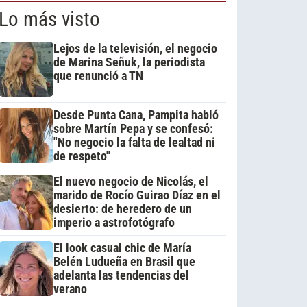
Lo más visto
Lejos de la televisión, el negocio
de Marina Señuk, la periodista
que renunció a TN
Desde Punta Cana, Pampita habló
sobre Martín Pepa y se confesó:
"No negocio la falta de lealtad ni
de respeto"
El nuevo negocio de Nicolás, el
marido de Rocío Guirao Díaz en el
desierto: de heredero de un
imperio a astrofotógrafo
El look casual chic de María
Belén Ludueña en Brasil que
adelanta las tendencias del
verano