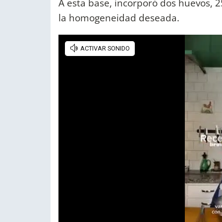
A esta base, incorporó dos huevos, 25
la homogeneidad deseada.