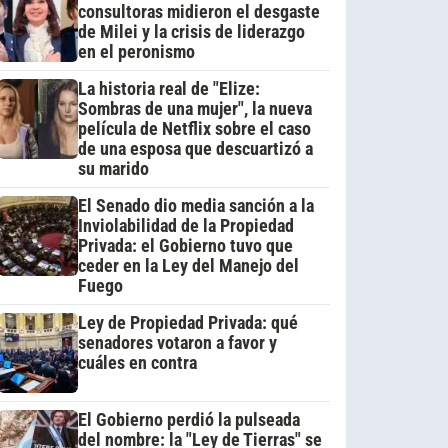
consultoras midieron el desgaste
de Milei y la crisis de liderazgo
en el peronismo
La historia real de "Elize:
Sombras de una mujer", la nueva
película de Netflix sobre el caso
de una esposa que descuartizó a
su marido
El Senado dio media sanción a la
Inviolabilidad de la Propiedad
Privada: el Gobierno tuvo que
ceder en la Ley del Manejo del
Fuego
Ley de Propiedad Privada: qué
senadores votaron a favor y
cuáles en contra
El Gobierno perdió la pulseada
del nombre: la "Ley de Tierras" se