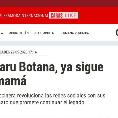
ALEZA
MODA
INTERNACIONAL
CARAS MIAMI
TA
MORIA CASÁN
JUAN MINUJÍN
HERMANA VERÓNICA
CARAS BRASIL
CARAS URUGUAY
DADES
22-05-2026 17:14
Maru Botana, ya sigue
 mamá
cocinera revoluciona las redes sociales con sus
nato que promete continuar el legado