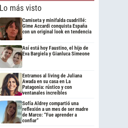
Lo más visto
Camiseta y minifalda cuadrillé:
Gime Accardi conquista España
con un original look en tendencia
Así está hoy Faustino, el hijo de
Eva Bargiela y Gianluca Simeone
Entramos al living de Juliana
Awada en su casa en La
Patagonia: rústico y con
ventanales increíbles
Sofía Aldrey compartió una
reflexión a un mes de ser madre
de Marco: “Fue aprender a
confiar”