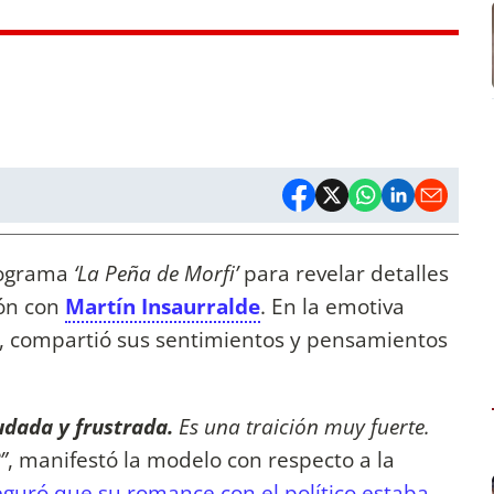
rograma
‘La Peña de Morfi’
para revelar detalles
ón con
Martín Insaurralde
. En la emotiva
, compartió sus sentimientos y pensamientos
dada y frustrada.
Es una traición muy fuerte.
”
, manifestó la modelo con respecto a la
guró que su romance con el político estaba