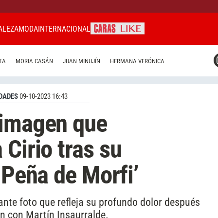
ALEZA
MODA
INTERNACIONAL
CARAS MIAMI
TA
MORIA CASÁN
JUAN MINUJÍN
HERMANA VERÓNICA
CARAS BRASIL
CARAS URUGUAY
DADES
09-10-2023 16:43
 imagen que
Cirio tras su
 Peña de Morfi’
te foto que refleja su profundo dolor después
ón con Martín Insaurralde.