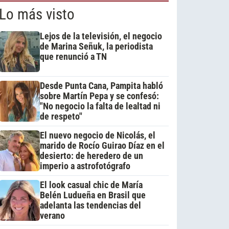
Lo más visto
Lejos de la televisión, el negocio
de Marina Señuk, la periodista
que renunció a TN
Desde Punta Cana, Pampita habló
sobre Martín Pepa y se confesó:
"No negocio la falta de lealtad ni
de respeto"
El nuevo negocio de Nicolás, el
marido de Rocío Guirao Díaz en el
desierto: de heredero de un
imperio a astrofotógrafo
El look casual chic de María
Belén Ludueña en Brasil que
adelanta las tendencias del
verano