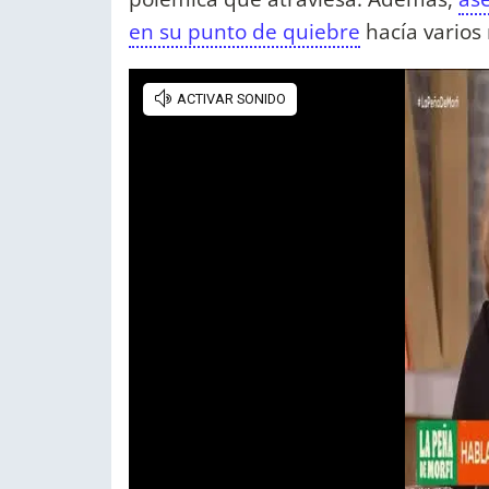
en su punto de quiebre
hacía varios