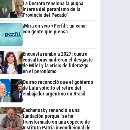
La Doctora tensiona la pugna
interna del peronismo de la
Provincia del Pecado"
¡Mirá en vivo +Perfil!: un canal
con gente que piensa
Encuesta rumbo a 2027: cuatro
consultoras midieron el desgaste
de Milei y la crisis de liderazgo
en el peronismo
Quirno reconoció que el gobierno
de Lula solicitó el retiro del
embajador argentino en Brasil
Cachanosky renunció a una
fundación porque "se ha
transformado en una especie de
Instituto Patria incondicional de