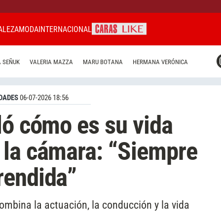
ALEZA
MODA
INTERNACIONAL
CARAS MIAMI
 SEÑUK
VALERIA MAZZA
MARU BOTANA
HERMANA VERÓNICA
CARAS BRASIL
CARAS URUGUAY
DADES
06-07-2026 18:56
ló cómo es su vida
 la cámara: “Siempre
rendida”
combina la actuación, la conducción y la vida