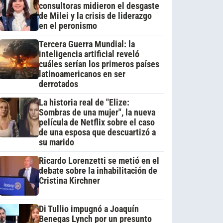
consultoras midieron el desgaste
de Milei y la crisis de liderazgo
en el peronismo
Tercera Guerra Mundial: la
inteligencia artificial reveló
cuáles serían los primeros países
latinoamericanos en ser
derrotados
La historia real de "Elize:
Sombras de una mujer", la nueva
película de Netflix sobre el caso
de una esposa que descuartizó a
su marido
Ricardo Lorenzetti se metió en el
debate sobre la inhabilitación de
Cristina Kirchner
Di Tullio impugnó a Joaquín
Benegas Lynch por un presunto