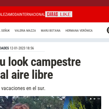
ALEZA
MODA
INTERNACIONAL
CARAS MIAMI
 SEÑUK
VALERIA MAZZA
MARU BOTANA
HERMANA VERÓNICA
CARAS BRASIL
CARAS URUGUAY
DADES
12-01-2023 18:56
su look campestre
l aire libre
 vacaciones en el sur.