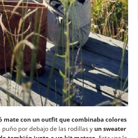
 mate con un outfit que combinaba colores
puño por debajo de las rodillas y
un sweater
do también junto a un kit matero.
Esta vez le