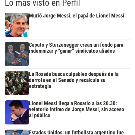
Lo más visto en Perfil
Murió Jorge Messi, el papá de Lionel Messi
Caputo y Sturzenegger crean un fondo para
indemnizar y “ganar” sindicatos aliados
La Rosada busca culpables después de la
derrota en el Senado y recalcula su
estrategia
Lionel Messi llega a Rosario a las 20.30:
velatorio íntimo de Jorge Messi, sin acceso
al público
Estados Unidos: un futbolista argentino fue