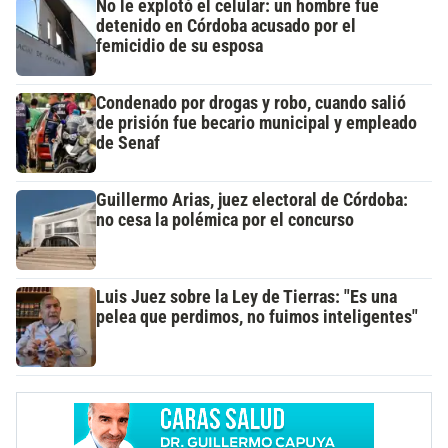
No le explotó el celular: un hombre fue
detenido en Córdoba acusado por el
femicidio de su esposa
Condenado por drogas y robo, cuando salió
de prisión fue becario municipal y empleado
de Senaf
Guillermo Arias, juez electoral de Córdoba:
no cesa la polémica por el concurso
Luis Juez sobre la Ley de Tierras: "Es una
pelea que perdimos, no fuimos inteligentes"