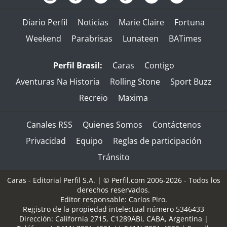
Diario Perfil
Noticias
Marie Claire
Fortuna
Weekend
Parabrisas
Lunateen
BATimes
Perfil Brasil:
Caras
Contigo
Aventuras Na Historia
Rolling Stone
Sport Buzz
Recreio
Maxima
Canales RSS
Quienes Somos
Contáctenos
Privacidad
Equipo
Reglas de participación
Tránsito
Caras - Editorial Perfil S.A.
| © Perfil.com 2006-2026 - Todos los
derechos reservados.
Editor responsable: Carlos Piro.
Registro de la propiedad intelectual número 5346433
Dirección:
California 2715
,
C1289ABI
,
CABA, Argentina
|