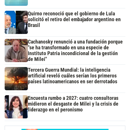
Quirno reconoció que el gobierno de Lula
solicitó el retiro del embajador argentino en
Brasil
Cachanosky renunció a una fundación porque
"se ha transformado en una especie de
Instituto Patria incondicional de la gestión
de Milei"
Tercera Guerra Mundial: la inteligencia
artificial reveló cuáles serían los primeros
países latinoamericanos en ser derrotados
Encuesta rumbo a 2027: cuatro consultoras
midieron el desgaste de Milei y la crisis de
liderazgo en el peronismo