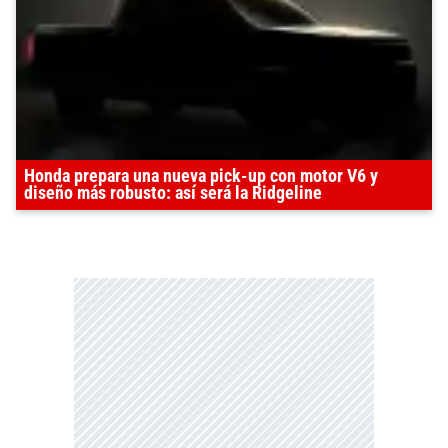
Honda prepara una nueva pick-up con motor V6 y
diseño más robusto: así será la Ridgeline