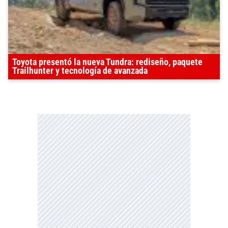
Toyota presentó la nueva Tundra: rediseño, paquete
Trailhunter y tecnología de avanzada