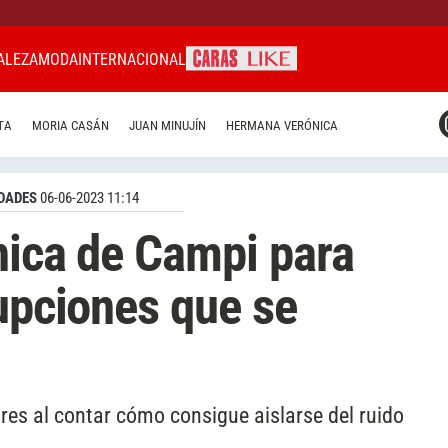
ALEZA
MODA
INTERNACIONAL
CARAS MIAMI
TA
MORIA CASÁN
JUAN MINUJÍN
HERMANA VERÓNICA
CARAS BRASIL
CARAS URUGUAY
DADES
06-06-2023 11:14
nica de Campi para
rupciones que se
res al contar cómo consigue aislarse del ruido