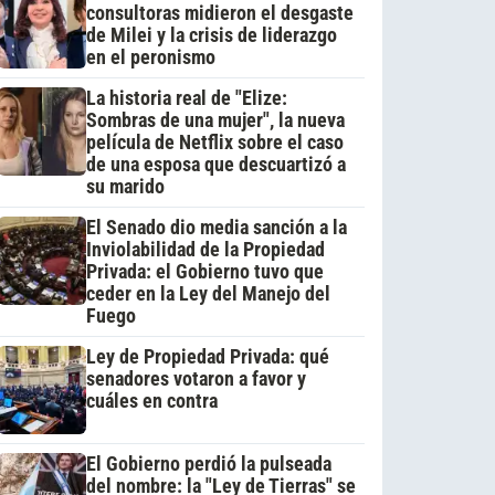
consultoras midieron el desgaste
de Milei y la crisis de liderazgo
en el peronismo
La historia real de "Elize:
Sombras de una mujer", la nueva
película de Netflix sobre el caso
de una esposa que descuartizó a
su marido
El Senado dio media sanción a la
Inviolabilidad de la Propiedad
Privada: el Gobierno tuvo que
ceder en la Ley del Manejo del
Fuego
Ley de Propiedad Privada: qué
senadores votaron a favor y
cuáles en contra
El Gobierno perdió la pulseada
del nombre: la "Ley de Tierras" se