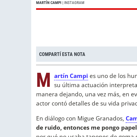
MARTÍN CAMPI
| INSTAGRAM
COMPARTÍ ESTA NOTA
M
artín Campi
es uno de los hum
su última actuación interpret
manera dejando, una vez más, en evi
actor contó detalles de su vida priva
En diálogo con Migue Granados,
Cam
de ruido, entonces me pongo papel
por qué no usaba tapones de goma q