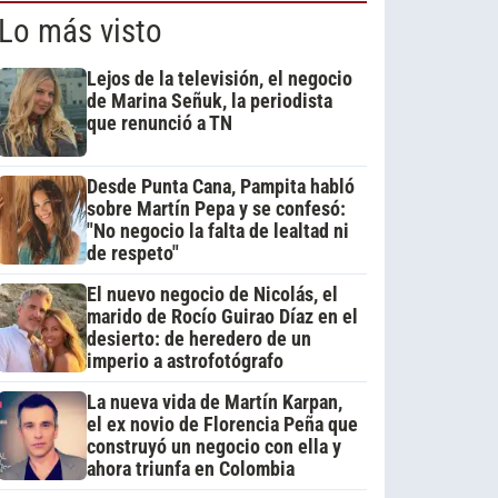
Lo más visto
Lejos de la televisión, el negocio
de Marina Señuk, la periodista
que renunció a TN
Desde Punta Cana, Pampita habló
sobre Martín Pepa y se confesó:
"No negocio la falta de lealtad ni
de respeto"
El nuevo negocio de Nicolás, el
marido de Rocío Guirao Díaz en el
desierto: de heredero de un
imperio a astrofotógrafo
La nueva vida de Martín Karpan,
el ex novio de Florencia Peña que
construyó un negocio con ella y
ahora triunfa en Colombia