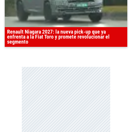
Renault Niagara 2027: la nueva pick-up que ya
enfrenta a la Fiat Toro y promete revolucionar el
segmento