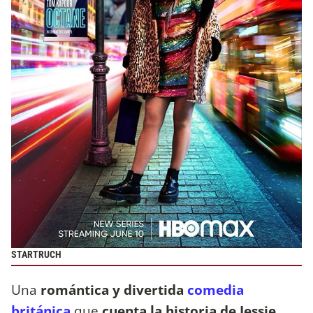
STARTRUCH
Una
romántica y divertida
comedia
británica
que
cuenta la historia de Jessie,