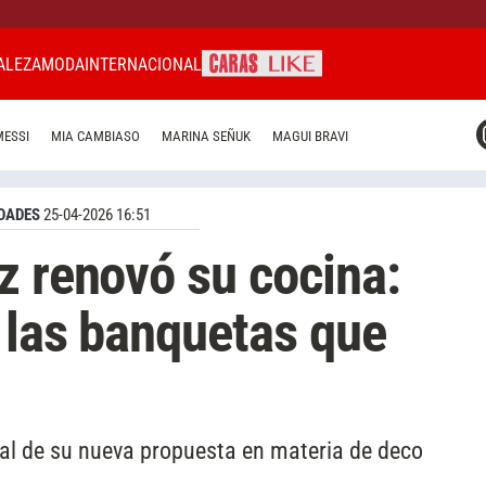
ALEZA
MODA
INTERNACIONAL
CARAS MIAMI
MESSI
MIA CAMBIASO
MARINA SEÑUK
MAGUI BRAVI
CARAS BRASIL
CARAS URUGUAY
DADES
25-04-2026 16:51
z renovó su cocina:
 las banquetas que
nal de su nueva propuesta en materia de deco