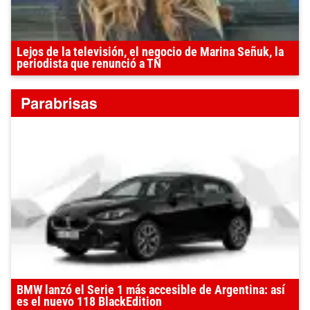
Lejos de la televisión, el negocio de Marina Señuk, la
periodista que renunció a TN
BMW lanzó el Serie 1 más accesible de Argentina: así
es el nuevo 118 BlackEdition