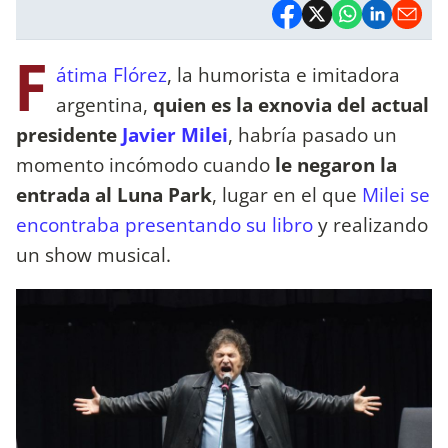
F
átima Flórez
, la humorista e imitadora
argentina,
quien es la exnovia del actual
presidente
Javier Milei
, habría pasado un
momento incómodo cuando
le negaron la
entrada al Luna Park
, lugar en el que
Milei se
encontraba presentando su libro
y realizando
un show musical.