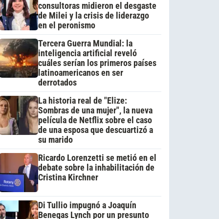
consultoras midieron el desgaste
de Milei y la crisis de liderazgo
en el peronismo
Tercera Guerra Mundial: la
inteligencia artificial reveló
cuáles serían los primeros países
latinoamericanos en ser
derrotados
La historia real de "Elize:
Sombras de una mujer", la nueva
película de Netflix sobre el caso
de una esposa que descuartizó a
su marido
Ricardo Lorenzetti se metió en el
debate sobre la inhabilitación de
Cristina Kirchner
Di Tullio impugnó a Joaquín
Benegas Lynch por un presunto