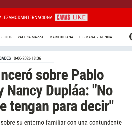
ALEZA
MODA
INTERNACIONAL
CARAS MIAMI
 SEÑUK
VALERIA MAZZA
MARU BOTANA
HERMANA VERÓNICA
CARAS BRASIL
CARAS URUGUAY
DADES
10-06-2026 18:36
inceró sobre Pablo
 y Nancy Dupláa: "No
e tengan para decir"
ó sobre su entorno familiar con una contundente