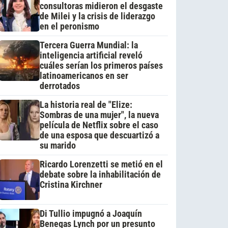
consultoras midieron el desgaste
de Milei y la crisis de liderazgo
en el peronismo
Tercera Guerra Mundial: la
inteligencia artificial reveló
cuáles serían los primeros países
latinoamericanos en ser
derrotados
La historia real de "Elize:
Sombras de una mujer", la nueva
película de Netflix sobre el caso
de una esposa que descuartizó a
su marido
Ricardo Lorenzetti se metió en el
debate sobre la inhabilitación de
Cristina Kirchner
Di Tullio impugnó a Joaquín
Benegas Lynch por un presunto