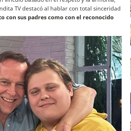
dita TV destacó al hablar con total sinceridad
to con sus padres como con el reconocido