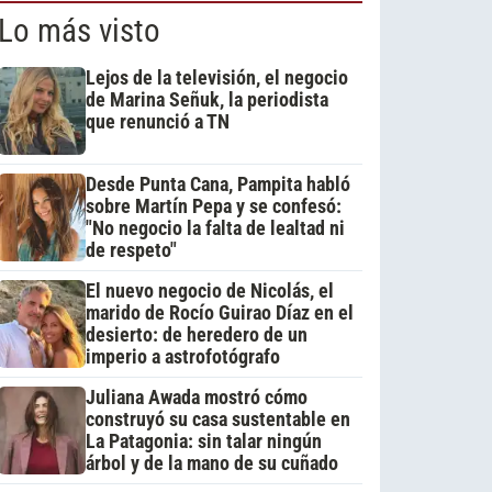
Lo más visto
Lejos de la televisión, el negocio
de Marina Señuk, la periodista
que renunció a TN
Desde Punta Cana, Pampita habló
sobre Martín Pepa y se confesó:
"No negocio la falta de lealtad ni
de respeto"
El nuevo negocio de Nicolás, el
marido de Rocío Guirao Díaz en el
desierto: de heredero de un
imperio a astrofotógrafo
Juliana Awada mostró cómo
construyó su casa sustentable en
La Patagonia: sin talar ningún
árbol y de la mano de su cuñado