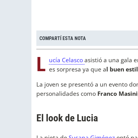
COMPARTÍ ESTA NOTA
L
ucía Celasco
asistió a una gala 
es sorpresa ya que a
l buen esti
La joven se presentó a un evento do
personalidades como
Franco Masini
El look de Lucia
La nieta de
Susana Giménez
optó pa