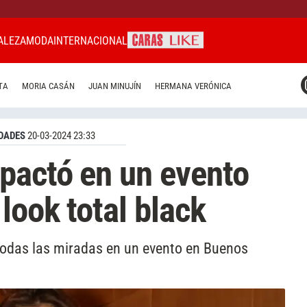
ALEZA
MODA
INTERNACIONAL
CARAS MIAMI
TA
MORIA CASÁN
JUAN MINUJÍN
HERMANA VERÓNICA
CARAS BRASIL
CARAS URUGUAY
DADES
20-03-2024 23:33
pactó en un evento
look total black
todas las miradas en un evento en Buenos