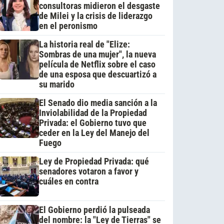
consultoras midieron el desgaste
de Milei y la crisis de liderazgo
en el peronismo
La historia real de "Elize:
Sombras de una mujer", la nueva
película de Netflix sobre el caso
de una esposa que descuartizó a
su marido
El Senado dio media sanción a la
Inviolabilidad de la Propiedad
Privada: el Gobierno tuvo que
ceder en la Ley del Manejo del
Fuego
Ley de Propiedad Privada: qué
senadores votaron a favor y
cuáles en contra
El Gobierno perdió la pulseada
del nombre: la "Ley de Tierras" se