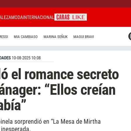
ALEZA
MODA
INTERNACIONAL
CARAS MIAMI
MESSI
MIA CAMBIASO
MARINA SEÑUK
MAGUI BRAVI
CARAS BRASIL
CARAS URUGUAY
DADES
10-08-2025 10:08
ló el romance secreto
ánager: “Ellos creían
abía”
pinela sorprendió en “La Mesa de Mirtha
 inesperada.