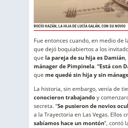
ROCÍO HAZÁN, LA HIJA DE LUCÍA GALÁN, CON SU NOVIO
Fue entonces cuando, en medio de la
que dejó boquiabiertos a los invitad
que
la pareja de su hija es Damián
,
mánager de Pimpinela
.
“Está con 
que
me quedé sin hija y sin mánag
La historia, sin embargo, venía de t
conocieron trabajando
y comenzaro
secreta. “
Se pusieron de novios oc
a la Trayectoria en Las Vegas. Ellos 
sabíamos hace un montón
”, contó 