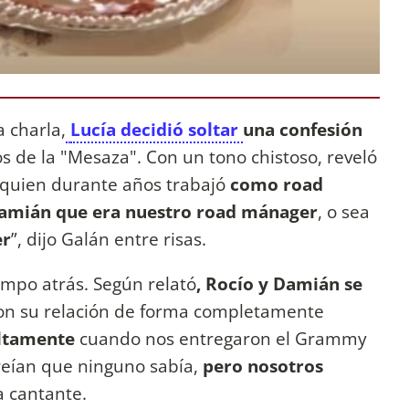
 charla,
Lucía decidió soltar
una confesión
os de la "Mesaza". Con un tono chistoso, reveló
 quien durante años trabajó
como road
Damián que era nuestro road mánager
, o sea
er
”, dijo Galán entre risas.
iempo atrás. Según relató
, Rocío y Damián se
n su relación de forma completamente
ultamente
cuando nos entregaron el Grammy
creían que ninguno sabía,
pero nosotros
la cantante.