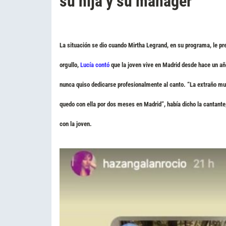
su hija y su mánager
La situación se dio cuando
Mirtha Legrand, en su programa
, le p
orgullo,
Lucía contó
que la joven vive en Madrid
desde hace un año
nunca quiso dedicarse profesionalmente al canto. “La extraño m
quedo con ella por dos meses en Madrid
”, había dicho la cantant
con la joven
.