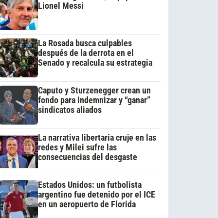
Lionel Messi
La Rosada busca culpables
después de la derrota en el
Senado y recalcula su estrategia
Caputo y Sturzenegger crean un
fondo para indemnizar y “ganar”
sindicatos aliados
La narrativa libertaria cruje en las
redes y Milei sufre las
consecuencias del desgaste
Estados Unidos: un futbolista
argentino fue detenido por el ICE
en un aeropuerto de Florida