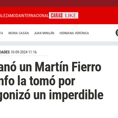
ALEZA
MODA
INTERNACIONAL
CARAS MIAMI
TA
MORIA CASÁN
JUAN MINUJÍN
HERMANA VERÓNICA
CARAS BRASIL
CARAS URUGUAY
DADES
10-09-2024 11:16
nó un Martín Fierro
nfo la tomó por
gonizó un imperdible