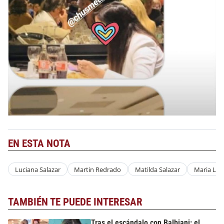
EN ESTA NOTA
Luciana Salazar
Martin Redrado
Matilda Salazar
Maria Luj
TAMBIÉN TE PUEDE INTERESAR
Tras el escándalo con Balbiani: el