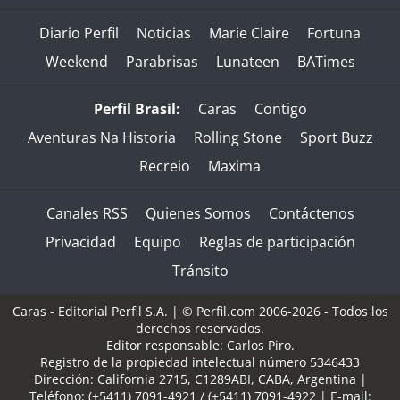
Diario Perfil
Noticias
Marie Claire
Fortuna
Weekend
Parabrisas
Lunateen
BATimes
Perfil Brasil:
Caras
Contigo
Aventuras Na Historia
Rolling Stone
Sport Buzz
Recreio
Maxima
Canales RSS
Quienes Somos
Contáctenos
Privacidad
Equipo
Reglas de participación
Tránsito
Caras - Editorial Perfil S.A.
| © Perfil.com 2006-2026 - Todos los
derechos reservados.
Editor responsable: Carlos Piro.
Registro de la propiedad intelectual número 5346433
Dirección:
California 2715
,
C1289ABI
,
CABA, Argentina
|
Teléfono:
(+5411) 7091-4921
/
(+5411) 7091-4922
| E-mail: