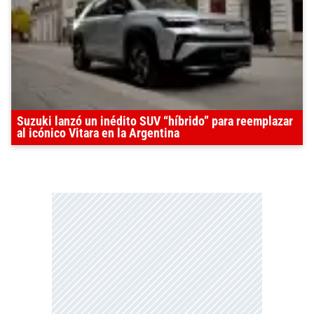
Suzuki lanzó un inédito SUV “híbrido” para reemplazar
al icónico Vitara en la Argentina