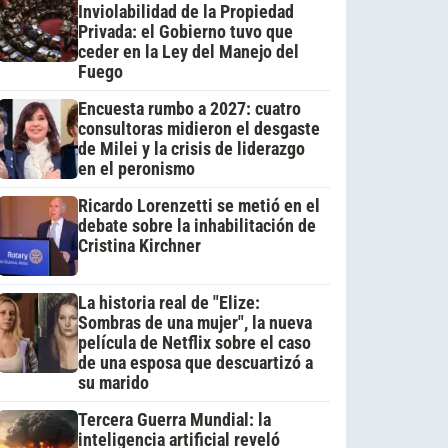
Inviolabilidad de la Propiedad
Privada: el Gobierno tuvo que
ceder en la Ley del Manejo del
Fuego
Encuesta rumbo a 2027: cuatro
consultoras midieron el desgaste
de Milei y la crisis de liderazgo
en el peronismo
Ricardo Lorenzetti se metió en el
debate sobre la inhabilitación de
Cristina Kirchner
La historia real de "Elize:
Sombras de una mujer", la nueva
película de Netflix sobre el caso
de una esposa que descuartizó a
su marido
Tercera Guerra Mundial: la
inteligencia artificial reveló