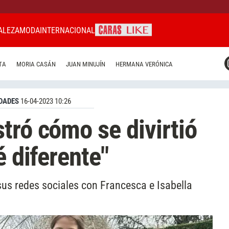
ALEZA
MODA
INTERNACIONAL
CARAS MIAMI
TA
MORIA CASÁN
JUAN MINUJÍN
HERMANA VERÓNICA
CARAS BRASIL
CARAS URUGUAY
DADES
16-04-2023 10:26
tró cómo se divirtió
é diferente"
sus redes sociales con Francesca e Isabella