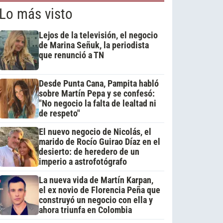
Lo más visto
Lejos de la televisión, el negocio
de Marina Señuk, la periodista
que renunció a TN
Desde Punta Cana, Pampita habló
sobre Martín Pepa y se confesó:
"No negocio la falta de lealtad ni
de respeto"
El nuevo negocio de Nicolás, el
marido de Rocío Guirao Díaz en el
desierto: de heredero de un
imperio a astrofotógrafo
La nueva vida de Martín Karpan,
el ex novio de Florencia Peña que
construyó un negocio con ella y
ahora triunfa en Colombia