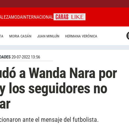
ALEZA
MODA
INTERNACIONAL
CARAS MIAMI
TA
MORIA CASÁN
JUAN MINUJÍN
HERMANA VERÓNICA
CARAS BRASIL
CARAS URUGUAY
DADES
20-07-2022 13:56
udó a Wanda Nara por
 y los seguidores no
ar
ionaron ante el mensaje del futbolista.