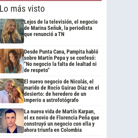
Lo más visto
Lejos de la televisión, el negocio
de Marina Señuk, la periodista
que renunció a TN
Desde Punta Cana, Pampita habló
sobre Martín Pepa y se confesó:
"No negocio la falta de lealtad ni
de respeto"
El nuevo negocio de Nicolás, el
marido de Rocío Guirao Díaz en el
desierto: de heredero de un
imperio a astrofotógrafo
La nueva vida de Martín Karpan,
el ex novio de Florencia Peña que
construyó un negocio con ella y
ahora triunfa en Colombia