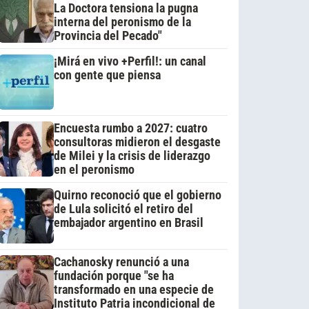
La Doctora tensiona la pugna
interna del peronismo de la
Provincia del Pecado"
¡Mirá en vivo +Perfil!: un canal
con gente que piensa
Encuesta rumbo a 2027: cuatro
consultoras midieron el desgaste
de Milei y la crisis de liderazgo
en el peronismo
Quirno reconoció que el gobierno
de Lula solicitó el retiro del
embajador argentino en Brasil
Cachanosky renunció a una
fundación porque "se ha
transformado en una especie de
Instituto Patria incondicional de