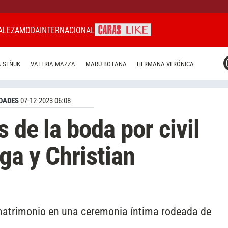
ALEZA
MODA
INTERNACIONAL
CARAS MIAMI
 SEÑUK
VALERIA MAZZA
MARU BOTANA
HERMANA VERÓNICA
CARAS BRASIL
CARAS URUGUAY
DADES
07-12-2023 06:08
 de la boda por civil
ga y Christian
 matrimonio en una ceremonia íntima rodeada de