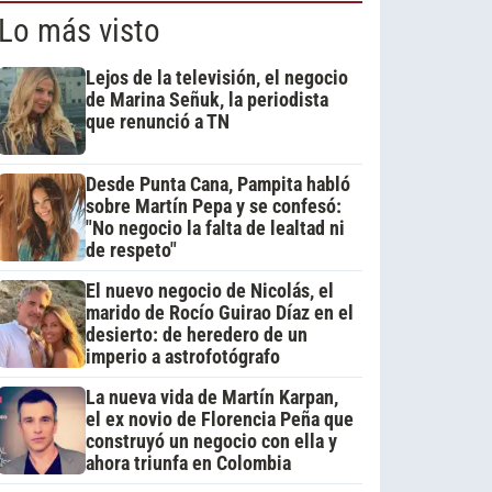
Lo más visto
Lejos de la televisión, el negocio
de Marina Señuk, la periodista
que renunció a TN
Desde Punta Cana, Pampita habló
sobre Martín Pepa y se confesó:
"No negocio la falta de lealtad ni
de respeto"
El nuevo negocio de Nicolás, el
marido de Rocío Guirao Díaz en el
desierto: de heredero de un
imperio a astrofotógrafo
La nueva vida de Martín Karpan,
el ex novio de Florencia Peña que
construyó un negocio con ella y
ahora triunfa en Colombia