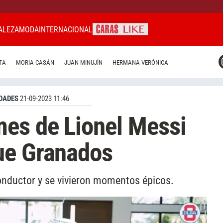
ALEZA
MODA
INTERNACIONAL
CARAS MIAMI
TA
MORIA CASÁN
JUAN MINUJÍN
HERMANA VERÓNICA
CARAS BRASIL
CARAS URUGUAY
DADES
21-09-2023 11:46
es de Lionel Messi
ue Granados
 conductor y se vivieron momentos épicos.