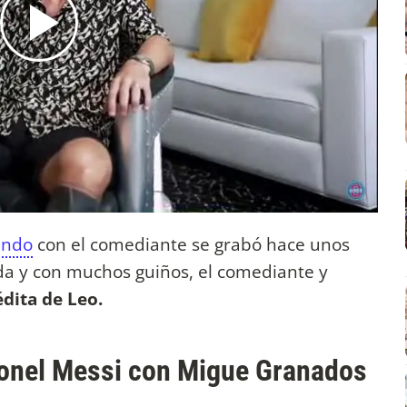
undo
con el comediante se grabó hace unos
da y con muchos guiños, el comediante y
édita de Leo.
onel Messi con Migue Granados