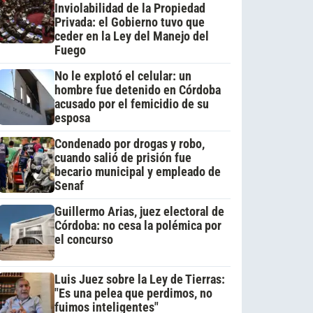
Inviolabilidad de la Propiedad
Privada: el Gobierno tuvo que
ceder en la Ley del Manejo del
Fuego
No le explotó el celular: un
hombre fue detenido en Córdoba
acusado por el femicidio de su
esposa
Condenado por drogas y robo,
cuando salió de prisión fue
becario municipal y empleado de
Senaf
Guillermo Arias, juez electoral de
Córdoba: no cesa la polémica por
el concurso
Luis Juez sobre la Ley de Tierras:
"Es una pelea que perdimos, no
fuimos inteligentes"