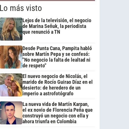
Lo más visto
Lejos de la televisión, el negocio
de Marina Señuk, la periodista
que renunció a TN
Desde Punta Cana, Pampita habló
sobre Martín Pepa y se confesó:
"No negocio la falta de lealtad ni
de respeto"
El nuevo negocio de Nicolás, el
marido de Rocío Guirao Díaz en el
desierto: de heredero de un
imperio a astrofotógrafo
La nueva vida de Martín Karpan,
el ex novio de Florencia Peña que
construyó un negocio con ella y
ahora triunfa en Colombia