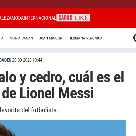
ALEZA
MODA
INTERNACIONAL
CARAS MIAMI
TA
MORIA CASÁN
JUAN MINUJÍN
HERMANA VERÓNICA
CARAS BRASIL
CARAS URUGUAY
DADES
20-09-2023 10:44
lo y cedro, cuál es el
 de Lionel Messi
avorita del futbolista.