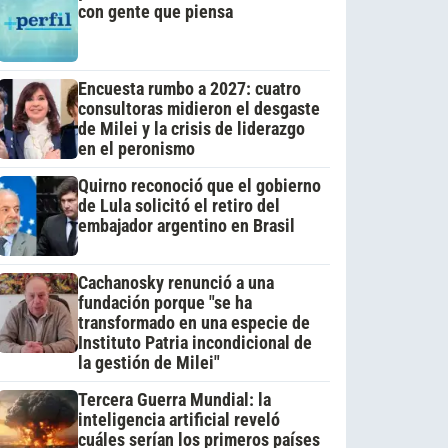
con gente que piensa
Encuesta rumbo a 2027: cuatro
consultoras midieron el desgaste
de Milei y la crisis de liderazgo
en el peronismo
Quirno reconoció que el gobierno
de Lula solicitó el retiro del
embajador argentino en Brasil
Cachanosky renunció a una
fundación porque "se ha
transformado en una especie de
Instituto Patria incondicional de
la gestión de Milei"
Tercera Guerra Mundial: la
inteligencia artificial reveló
cuáles serían los primeros países