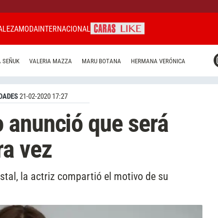
ALEZA
MODA
INTERNACIONAL
CARAS MIAMI
 SEÑUK
VALERIA MAZZA
MARU BOTANA
HERMANA VERÓNICA
CARAS BRASIL
CARAS URUGUAY
DADES
21-02-2020 17:27
 anunció que será
ra vez
tal, la actriz compartió el motivo de su