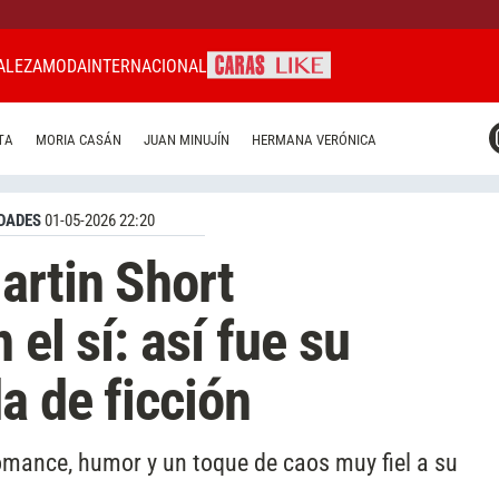
ALEZA
MODA
INTERNACIONAL
CARAS MIAMI
TA
MORIA CASÁN
JUAN MINUJÍN
HERMANA VERÓNICA
CARAS BRASIL
CARAS URUGUAY
DADES
01-05-2026 22:20
artin Short
 el sí: así fue su
a de ficción
mance, humor y un toque de caos muy fiel a su