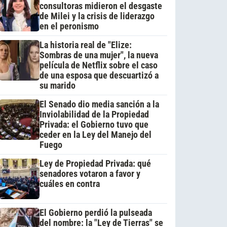
consultoras midieron el desgaste
de Milei y la crisis de liderazgo
en el peronismo
La historia real de "Elize:
Sombras de una mujer", la nueva
película de Netflix sobre el caso
de una esposa que descuartizó a
su marido
El Senado dio media sanción a la
Inviolabilidad de la Propiedad
Privada: el Gobierno tuvo que
ceder en la Ley del Manejo del
Fuego
Ley de Propiedad Privada: qué
senadores votaron a favor y
cuáles en contra
El Gobierno perdió la pulseada
del nombre: la "Ley de Tierras" se