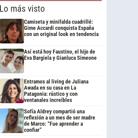
Lo más visto
Camiseta y minifalda cuadrillé:
Gime Accardi conquista España
con un original look en tendencia
Así está hoy Faustino, el hijo de
Eva Bargiela y Gianluca Simeone
Entramos al living de Juliana
Awada en su casa en La
Patagonia: rústico y con
ventanales increíbles
Sofía Aldrey compartió una
reflexión a un mes de ser madre
de Marco: “Fue aprender a
confiar”