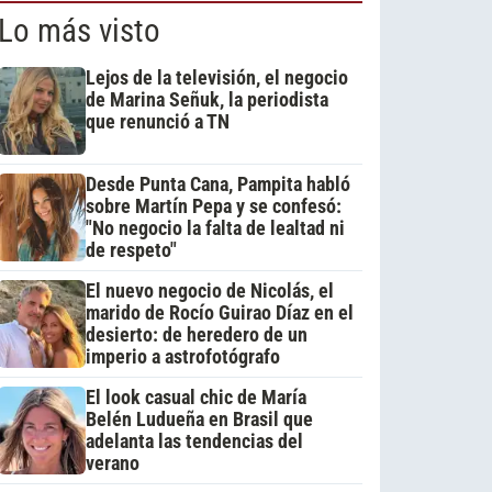
Lo más visto
Lejos de la televisión, el negocio
de Marina Señuk, la periodista
que renunció a TN
Desde Punta Cana, Pampita habló
sobre Martín Pepa y se confesó:
"No negocio la falta de lealtad ni
de respeto"
El nuevo negocio de Nicolás, el
marido de Rocío Guirao Díaz en el
desierto: de heredero de un
imperio a astrofotógrafo
El look casual chic de María
Belén Ludueña en Brasil que
adelanta las tendencias del
verano