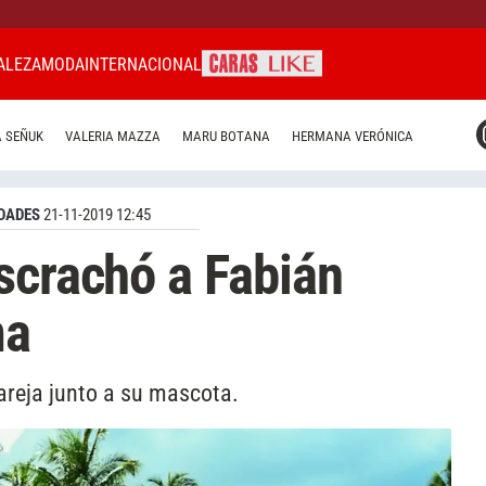
ALEZA
MODA
INTERNACIONAL
CARAS MIAMI
 SEÑUK
VALERIA MAZZA
MARU BOTANA
HERMANA VERÓNICA
CARAS BRASIL
CARAS URUGUAY
DADES
21-11-2019 12:45
scrachó a Fabián
ma
reja junto a su mascota.