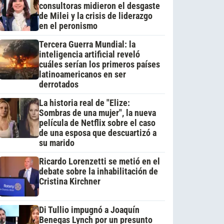
consultoras midieron el desgaste
de Milei y la crisis de liderazgo
en el peronismo
Tercera Guerra Mundial: la
inteligencia artificial reveló
cuáles serían los primeros países
latinoamericanos en ser
derrotados
La historia real de "Elize:
Sombras de una mujer", la nueva
película de Netflix sobre el caso
de una esposa que descuartizó a
su marido
Ricardo Lorenzetti se metió en el
debate sobre la inhabilitación de
Cristina Kirchner
Di Tullio impugnó a Joaquín
Benegas Lynch por un presunto