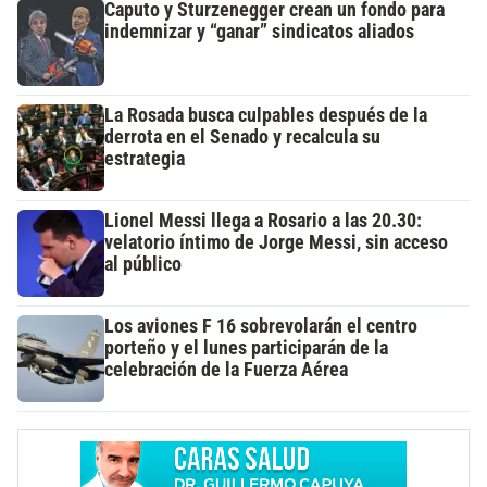
Caputo y Sturzenegger crean un fondo para
indemnizar y “ganar” sindicatos aliados
La Rosada busca culpables después de la
derrota en el Senado y recalcula su
estrategia
Lionel Messi llega a Rosario a las 20.30:
velatorio íntimo de Jorge Messi, sin acceso
al público
Los aviones F 16 sobrevolarán el centro
porteño y el lunes participarán de la
celebración de la Fuerza Aérea