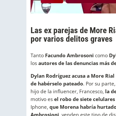
Las ex parejas de More Ria
por varios delitos graves
Tanto
Facundo Ambrosoni
como
Dy
los
autores de las denuncias más des
Dylan Rodríguez acusa a More Rial 
de habérselo pateado
. Por su parte
hijo de la influencer, Francesco,
la d
motivo es
el robo de siete celulare
Iphone,
que Morena habría hurtado 
Ambrosioni,
venden este tipo de dis