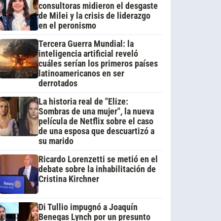
consultoras midieron el desgaste
de Milei y la crisis de liderazgo
en el peronismo
Tercera Guerra Mundial: la
inteligencia artificial reveló
cuáles serían los primeros países
latinoamericanos en ser
derrotados
La historia real de "Elize:
Sombras de una mujer", la nueva
película de Netflix sobre el caso
de una esposa que descuartizó a
su marido
Ricardo Lorenzetti se metió en el
debate sobre la inhabilitación de
Cristina Kirchner
Di Tullio impugnó a Joaquín
Benegas Lynch por un presunto