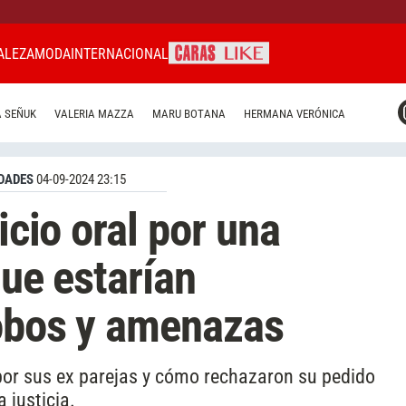
ALEZA
MODA
INTERNACIONAL
CARAS MIAMI
 SEÑUK
VALERIA MAZZA
MARU BOTANA
HERMANA VERÓNICA
CARAS BRASIL
CARAS URUGUAY
DADES
04-09-2024 23:15
icio oral por una
que estarían
robos y amenazas
 por sus ex parejas y cómo rechazaron su pedido
 justicia.