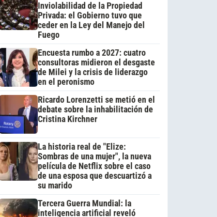
Inviolabilidad de la Propiedad
Privada: el Gobierno tuvo que
ceder en la Ley del Manejo del
Fuego
Encuesta rumbo a 2027: cuatro
consultoras midieron el desgaste
de Milei y la crisis de liderazgo
en el peronismo
Ricardo Lorenzetti se metió en el
debate sobre la inhabilitación de
Cristina Kirchner
La historia real de "Elize:
Sombras de una mujer", la nueva
película de Netflix sobre el caso
de una esposa que descuartizó a
su marido
Tercera Guerra Mundial: la
inteligencia artificial reveló