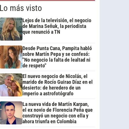
Lo más visto
Lejos de la televisión, el negocio
de Marina Señuk, la periodista
que renunció a TN
Desde Punta Cana, Pampita habló
sobre Martín Pepa y se confesó:
"No negocio la falta de lealtad ni
de respeto"
El nuevo negocio de Nicolás, el
marido de Rocío Guirao Díaz en el
desierto: de heredero de un
imperio a astrofotógrafo
La nueva vida de Martín Karpan,
el ex novio de Florencia Peña que
construyó un negocio con ella y
ahora triunfa en Colombia