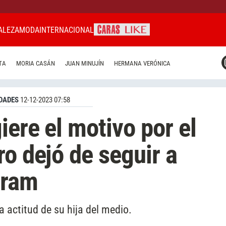
ALEZA
MODA
INTERNACIONAL
CARAS MIAMI
TA
MORIA CASÁN
JUAN MINUJÍN
HERMANA VERÓNICA
CARAS BRASIL
CARAS URUGUAY
DADES
12-12-2023 07:58
iere el motivo por el
ro dejó de seguir a
gram
a actitud de su hija del medio.