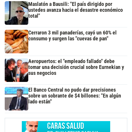
Maslatón a Bausili: "El país dirigido por
ustedes avanza hacia el desastre económico
total"
Cerraron 3 mil panaderías, cayó un 60% el
consumo y surgen las "cuevas de pan"
Aeropuertos: el "empleado fallado" debe
tomar una decisión crucial sobre Eurnekian y
sus negocios
El Banco Central no pudo dar precisiones
sobre un sobrante de $4 billones: "En algún
lado están"