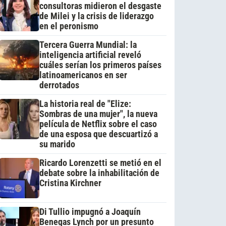
consultoras midieron el desgaste
de Milei y la crisis de liderazgo
en el peronismo
Tercera Guerra Mundial: la
inteligencia artificial reveló
cuáles serían los primeros países
latinoamericanos en ser
derrotados
La historia real de "Elize:
Sombras de una mujer", la nueva
película de Netflix sobre el caso
de una esposa que descuartizó a
su marido
Ricardo Lorenzetti se metió en el
debate sobre la inhabilitación de
Cristina Kirchner
Di Tullio impugnó a Joaquín
Benegas Lynch por un presunto