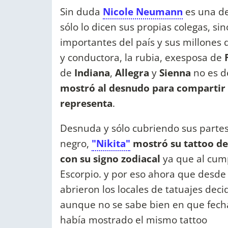
Sin duda
Nicole Neumann
es una de
sólo lo dicen sus propias colegas, s
importantes del país y sus millones 
y conductora, la rubia, exesposa de
de
Indiana
,
Allegra
y
Sienna
no es d
mostró al desnudo para compartir c
representa
.
Desnuda y sólo cubriendo sus parte
negro,
"Nikita"
mostró su tattoo de
con su signo zodiacal
ya que al cump
Escorpio. y por eso ahora que desde
abrieron los locales de tatuajes deci
aunque no se sabe bien en que fecha
había mostrado el mismo tattoo