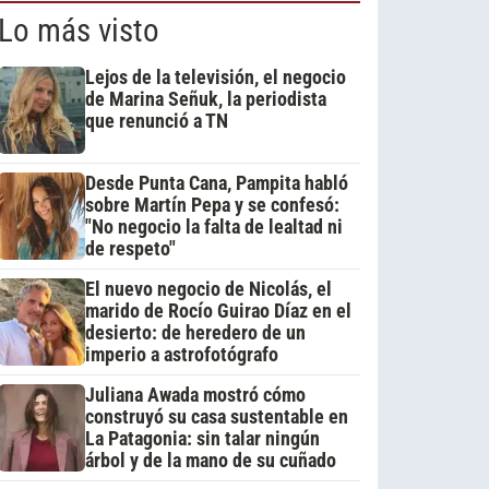
Lo más visto
Lejos de la televisión, el negocio
de Marina Señuk, la periodista
que renunció a TN
Desde Punta Cana, Pampita habló
sobre Martín Pepa y se confesó:
"No negocio la falta de lealtad ni
de respeto"
El nuevo negocio de Nicolás, el
marido de Rocío Guirao Díaz en el
desierto: de heredero de un
imperio a astrofotógrafo
Juliana Awada mostró cómo
construyó su casa sustentable en
La Patagonia: sin talar ningún
árbol y de la mano de su cuñado