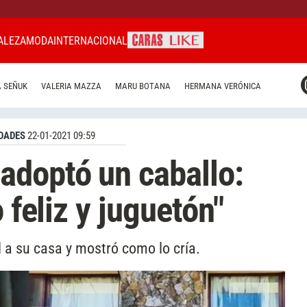
ALEZA
MODA
INTERNACIONAL
CARAS MIAMI
 SEÑUK
VALERIA MAZZA
MARU BOTANA
HERMANA VERÓNICA
CARAS BRASIL
CARAS URUGUAY
DADES
22-01-2021 09:59
adoptó un caballo:
 feliz y juguetón"
 a su casa y mostró como lo cría.