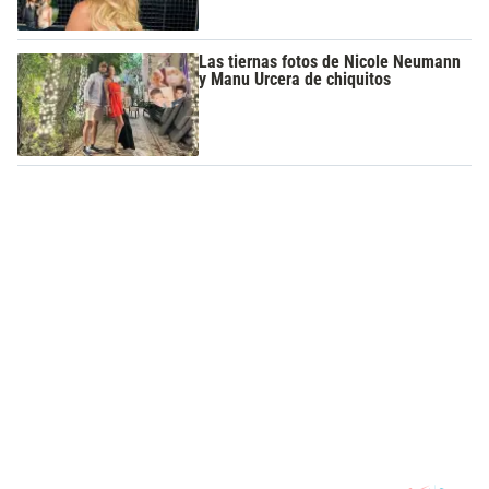
Las tiernas fotos de Nicole Neumann
y Manu Urcera de chiquitos