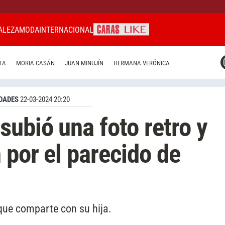
ALEZA
MODA
INTERNACIONAL
CARAS MIAMI
TA
MORIA CASÁN
JUAN MINUJÍN
HERMANA VERÓNICA
CARAS BRASIL
CARAS URUGUAY
DADES
22-03-2024 20:20
ubió una foto retro y
 por el parecido de
 que comparte con su hija.