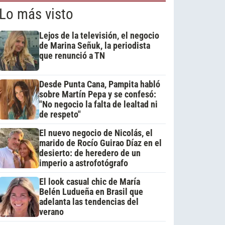
Lo más visto
Lejos de la televisión, el negocio
de Marina Señuk, la periodista
que renunció a TN
Desde Punta Cana, Pampita habló
sobre Martín Pepa y se confesó:
"No negocio la falta de lealtad ni
de respeto"
El nuevo negocio de Nicolás, el
marido de Rocío Guirao Díaz en el
desierto: de heredero de un
imperio a astrofotógrafo
El look casual chic de María
Belén Ludueña en Brasil que
adelanta las tendencias del
verano