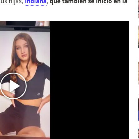
us hijas,
Indiana
, que también se inició en la