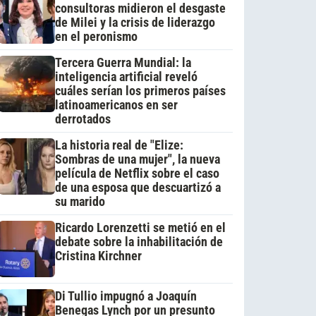
consultoras midieron el desgaste
de Milei y la crisis de liderazgo
en el peronismo
Tercera Guerra Mundial: la
inteligencia artificial reveló
cuáles serían los primeros países
latinoamericanos en ser
derrotados
La historia real de "Elize:
Sombras de una mujer", la nueva
película de Netflix sobre el caso
de una esposa que descuartizó a
su marido
Ricardo Lorenzetti se metió en el
debate sobre la inhabilitación de
Cristina Kirchner
Di Tullio impugnó a Joaquín
Benegas Lynch por un presunto