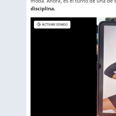
moda. Ahora, es el turno de una de s
disciplina.