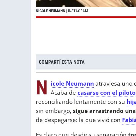
NICOLE NEUMANN
| INSTAGRAM
COMPARTÍ ESTA NOTA
N
icole Neumann
atraviesa uno 
Acaba de
casarse con el pilot
reconciliando lentamente con su
hij
sin embargo,
sigue arrastrando una
de despegarse: la que vivió con
Fabi
Es claro que desde su separación
to