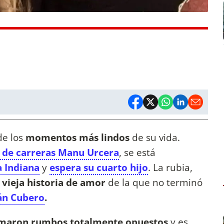
de los
momentos más lindos
de su vida.
o de carreras Manu Urcera
, se está
a Indiana
y
espera su cuarto hijo
. La rubia,
 vieja historia de amor
de la que no terminó
án Cubero
.
maron rumbos totalmente opuestos
y es