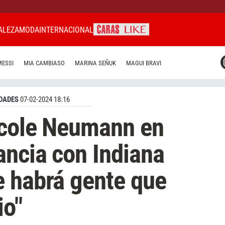
ALEZA
MODA
INTERNACIONAL
CARAS MIAMI
MESSI
MIA CAMBIASO
MARINA SEÑUK
MAGUI BRAVI
CARAS BRASIL
CARAS URUGUAY
DADES
07-02-2024 18:16
icole Neumann en
ancia con Indiana
e habrá gente que
io"