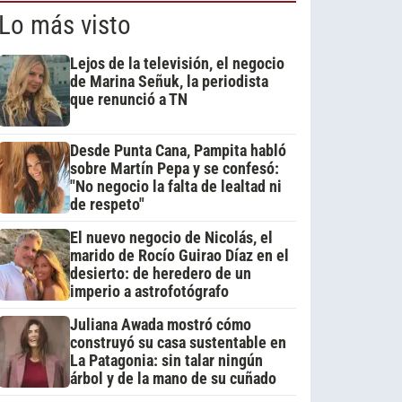
Lo más visto
Lejos de la televisión, el negocio
de Marina Señuk, la periodista
que renunció a TN
Desde Punta Cana, Pampita habló
sobre Martín Pepa y se confesó:
"No negocio la falta de lealtad ni
de respeto"
El nuevo negocio de Nicolás, el
marido de Rocío Guirao Díaz en el
desierto: de heredero de un
imperio a astrofotógrafo
Juliana Awada mostró cómo
construyó su casa sustentable en
La Patagonia: sin talar ningún
árbol y de la mano de su cuñado