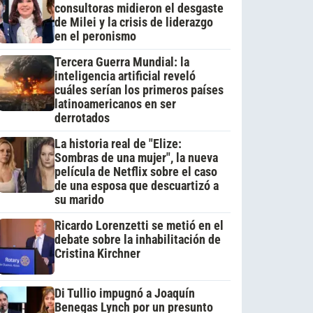
consultoras midieron el desgaste
de Milei y la crisis de liderazgo
en el peronismo
Tercera Guerra Mundial: la
inteligencia artificial reveló
cuáles serían los primeros países
latinoamericanos en ser
derrotados
La historia real de "Elize:
Sombras de una mujer", la nueva
película de Netflix sobre el caso
de una esposa que descuartizó a
su marido
Ricardo Lorenzetti se metió en el
debate sobre la inhabilitación de
Cristina Kirchner
Di Tullio impugnó a Joaquín
Benegas Lynch por un presunto