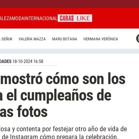
ALEZA
MODA
INTERNACIONAL
CARAS MIAMI
 SEÑUK
VALERIA MAZZA
MARU BOTANA
HERMANA VERÓNICA
CARAS BRASIL
CARAS URUGUAY
DADES
18-10-2024 16:58
mostró cómo son los
a el cumpleaños de
as fotos
osa y contenta por festejar otro año de vida de
a de Instagram cómo prepara la celebración.