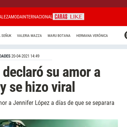
ALEZA
MODA
INTERNACIONAL
CARAS MIAMI
 SEÑUK
VALERIA MAZZA
MARU BOTANA
HERMANA VERÓNICA
CARAS BRASIL
CARAS URUGUAY
DADES
20-04-2021 14:49
 declaró su amor a
 se hizo viral
mor a Jennifer López a días de que se separara