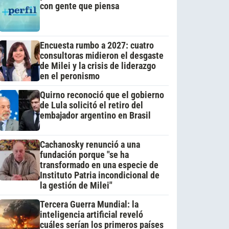
con gente que piensa
Encuesta rumbo a 2027: cuatro
consultoras midieron el desgaste
de Milei y la crisis de liderazgo
en el peronismo
Quirno reconoció que el gobierno
de Lula solicitó el retiro del
embajador argentino en Brasil
Cachanosky renunció a una
fundación porque "se ha
transformado en una especie de
Instituto Patria incondicional de
la gestión de Milei"
Tercera Guerra Mundial: la
inteligencia artificial reveló
cuáles serían los primeros países