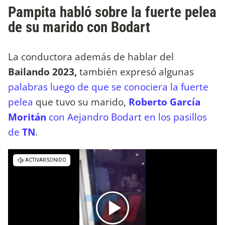
Pampita habló sobre la fuerte pelea
de su marido con Bodart
La conductora además de hablar del
Bailando 2023,
también expresó algunas
palabras luego de que se conociera la fuerte
pelea
que tuvo su marido,
Roberto García
Moritán
con Aejandro Bodart en los pasillos
de
TN
.