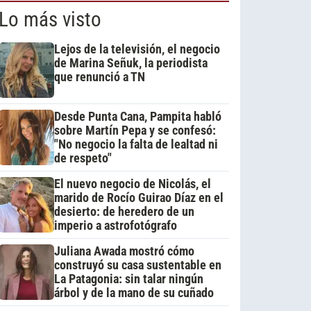
Lo más visto
Lejos de la televisión, el negocio
de Marina Señuk, la periodista
que renunció a TN
Desde Punta Cana, Pampita habló
sobre Martín Pepa y se confesó:
"No negocio la falta de lealtad ni
de respeto"
El nuevo negocio de Nicolás, el
marido de Rocío Guirao Díaz en el
desierto: de heredero de un
imperio a astrofotógrafo
Juliana Awada mostró cómo
construyó su casa sustentable en
La Patagonia: sin talar ningún
árbol y de la mano de su cuñado