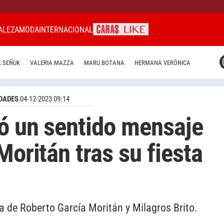
ALEZA
MODA
INTERNACIONAL
CARAS MIAMI
 SEÑUK
VALERIA MAZZA
MARU BOTANA
HERMANA VERÓNICA
CARAS BRASIL
CARAS URUGUAY
DADES
04-12-2023 09:14
ó un sentido mensaje
Moritán tras su fiesta
ja de Roberto García Moritán y Milagros Brito.