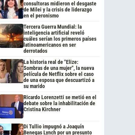
consultoras midieron el desgaste
de Milei y la crisis de liderazgo
en el peronismo
Tercera Guerra Mundial: la
inteligencia artificial reveló
cuáles serían los primeros países
latinoamericanos en ser
derrotados
La historia real de "Elize:
Sombras de una mujer", la nueva
película de Netflix sobre el caso
de una esposa que descuartizó a
su marido
Ricardo Lorenzetti se metió en el
debate sobre la inhabilitación de
Cristina Kirchner
Di Tullio impugnó a Joaquín
Benegas Lynch por un presunto