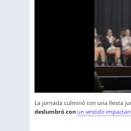
La jornada culminó con una fiesta j
deslumbró con
un vestido impactan