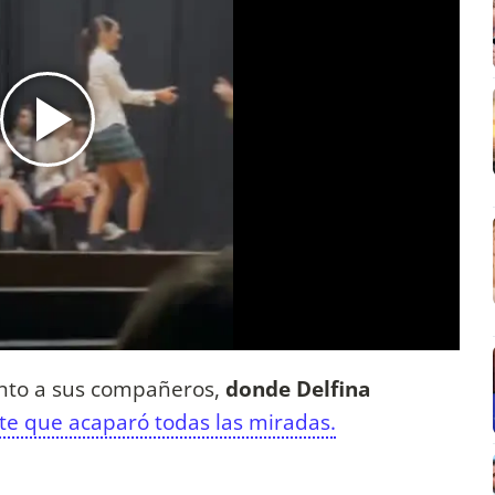
unto a sus compañeros,
donde Delfina
te que acaparó todas las miradas.