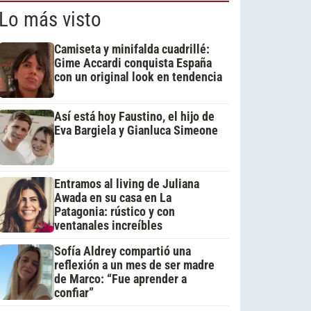
Lo más visto
Camiseta y minifalda cuadrillé:
Gime Accardi conquista España
con un original look en tendencia
Así está hoy Faustino, el hijo de
Eva Bargiela y Gianluca Simeone
Entramos al living de Juliana
Awada en su casa en La
Patagonia: rústico y con
ventanales increíbles
Sofía Aldrey compartió una
reflexión a un mes de ser madre
de Marco: “Fue aprender a
confiar”