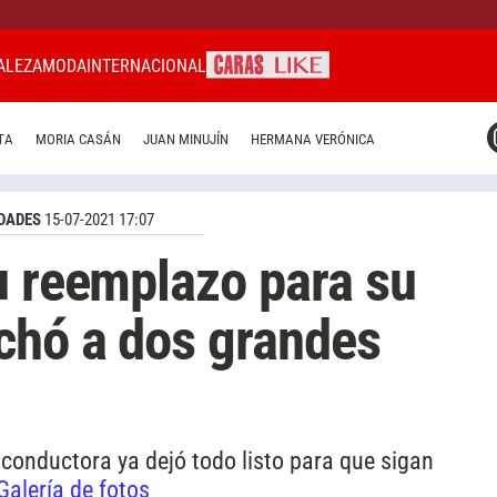
ALEZA
MODA
INTERNACIONAL
CARAS MIAMI
TA
MORIA CASÁN
JUAN MINUJÍN
HERMANA VERÓNICA
CARAS BRASIL
CARAS URUGUAY
DADES
15-07-2021 17:07
u reemplazo para su
chó a dos grandes
 conductora ya dejó todo listo para que sigan
Galería de fotos