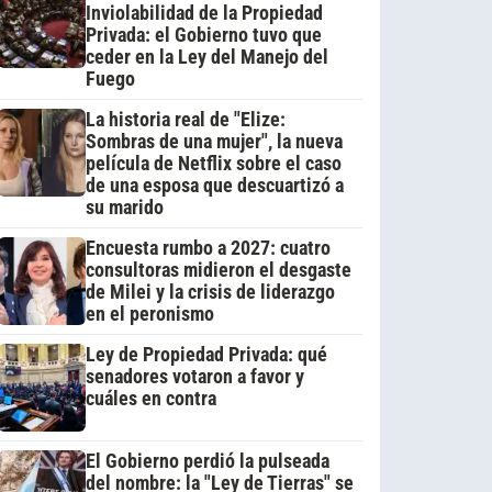
Inviolabilidad de la Propiedad
Privada: el Gobierno tuvo que
ceder en la Ley del Manejo del
Fuego
La historia real de "Elize:
Sombras de una mujer", la nueva
película de Netflix sobre el caso
de una esposa que descuartizó a
su marido
Encuesta rumbo a 2027: cuatro
consultoras midieron el desgaste
de Milei y la crisis de liderazgo
en el peronismo
Ley de Propiedad Privada: qué
senadores votaron a favor y
cuáles en contra
El Gobierno perdió la pulseada
del nombre: la "Ley de Tierras" se