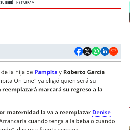
 SU BEBÉ
| INSTAGRAM
 de la hija de
Pampita
y
Roberto García
pita On Line" ya eligió quien será su
 reemplazará marcará su regreso a la
por maternidad la va a reemplazar
Denise
“Arrancaría cuando tenga a la beba o cuando
iendo”, dijo una fuente cercana.