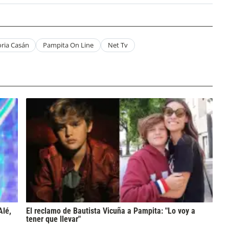
ria Casán
Pampita On Line
Net Tv
Alé,
El reclamo de Bautista Vicuña a Pampita: "Lo voy a
tener que llevar"