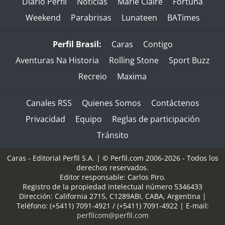
Diario Perfil
Noticias
Marie Claire
Fortuna
Weekend
Parabrisas
Lunateen
BATimes
Perfil Brasil:
Caras
Contigo
Aventuras Na Historia
Rolling Stone
Sport Buzz
Recreio
Maxima
Canales RSS
Quienes Somos
Contáctenos
Privacidad
Equipo
Reglas de participación
Tránsito
Caras - Editorial Perfil S.A.
| © Perfil.com 2006-2026 - Todos los
derechos reservados.
Editor responsable: Carlos Piro.
Registro de la propiedad intelectual número 5346433
Dirección:
California 2715
,
C1289ABI
,
CABA, Argentina
|
Teléfono:
(+5411) 7091-4921
/
(+5411) 7091-4922
| E-mail:
perfilcom@perfil.com