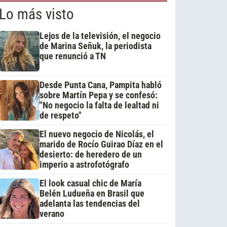
Lo más visto
Lejos de la televisión, el negocio
de Marina Señuk, la periodista
que renunció a TN
Desde Punta Cana, Pampita habló
sobre Martín Pepa y se confesó:
"No negocio la falta de lealtad ni
de respeto"
El nuevo negocio de Nicolás, el
marido de Rocío Guirao Díaz en el
desierto: de heredero de un
imperio a astrofotógrafo
El look casual chic de María
Belén Ludueña en Brasil que
adelanta las tendencias del
verano