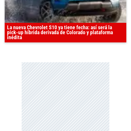
La nueva Chevrolet S10 ya tiene fecha: así será la
pick-up híbrida derivada de Colorado y plataforma
inédita